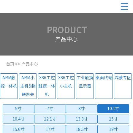
PRODUCT
产品中心
首页
>>
产品中心
ARM触
ARM小
X86工控
X86工控
工业触摸
桌面终端
鸿蒙专区
控一体机
主机&物
触摸一体
小主机
显示器
联网关
机
5寸
7寸
8寸
10.1寸
10.4寸
12.1寸
13.3寸
15寸
15.6寸
17寸
18.5寸
19寸